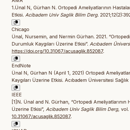
AMA
1.Ünal N, Gürhan N. Ortopedi Ameliyatlarının Hastala
Etkisi.
Acibadem Univ Saglik Bilim Derg
. 2021;12(2):3
Chicago
Ünal, Nursemin, and Nermin Gürhan. 2021. “Ortopedi A
Durumluk Kaygıları Üzerine Etkisi”.
Acıbadem Üniversit
https://doi.org/10.31067/acusaglik.852087
.
EndNote
Ünal N, Gürhan N (April 1, 2021) Ortopedi Ameliyatlar
Kaygıları Üzerine Etkisi. Acıbadem Üniversitesi Sağlık 
IEEE
[1]N. Ünal and N. Gürhan, “Ortopedi Ameliyatlarının H
Üzerine Etkisi”,
Acibadem Univ Saglik Bilim Derg
, vol
10.31067/acusaglik.852087
.