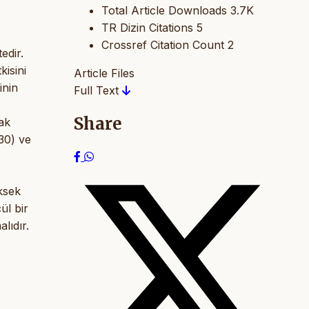
Total Article Downloads
3.7K
TR Dizin Citations
5
Crossref Citation Count
2
edir.
kisini
Article Files
inin
Full Text
Share
ak
30) ve
ksek
ül bir
lıdır.