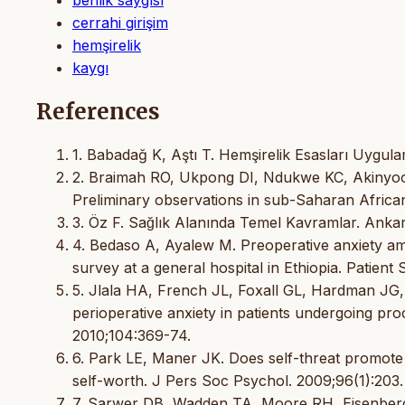
cerrahi girişim
hemşirelik
kaygı
References
1. Babadağ K, Aştı T. Hemşirelik Esasları Uygulam
2. Braimah RO, Ukpong DI, Ndukwe KC, Akinyoola 
Preliminary observations in sub-Saharan African
3. Öz F. Sağlık Alanında Temel Kavramlar. Anka
4. Bedaso A, Ayalew M. Preoperative anxiety am
survey at a general hospital in Ethiopia. Patient 
5. Jlala HA, French JL, Foxall GL, Hardman JG,
perioperative anxiety in patients undergoing pr
2010;104:369-74.
6. Park LE, Maner JK. Does self-threat promote 
self-worth. J Pers Soc Psychol. 2009;96(1):203.
7. Sarwer DB, Wadden TA, Moore RH, Eisenberg 