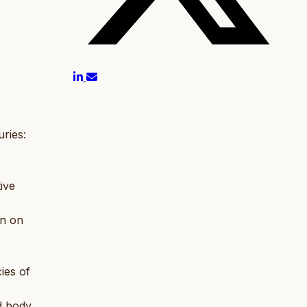
ries:
ive
on on
ies of
d body