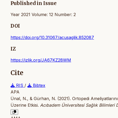
Published in Issue
Year 2021 Volume: 12 Number: 2
DOI
https://doi.org/10.31067/acusaglik.852087
IZ
https://izlik.org/JA67KZ28WM
Cite
RIS
/
Bibtex
APA
Ünal, N., & Gürhan, N. (2021). Ortopedi Ameliyatların
Üzerine Etkisi.
Acıbadem Üniversitesi Sağlık Bilimleri 