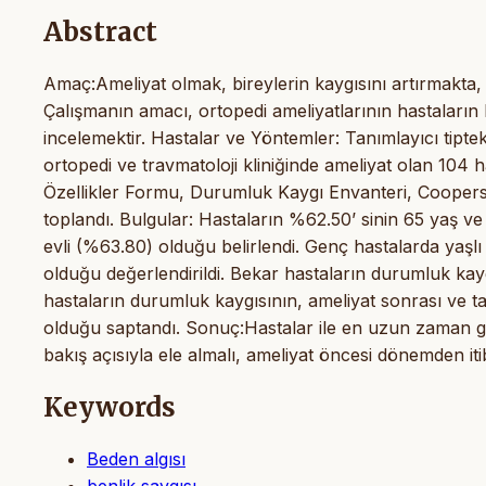
Abstract
Amaç:Ameliyat olmak, bireylerin kaygısını artırmakta, 
Çalışmanın amacı, ortopedi ameliyatlarının hastaların b
incelemektir. Hastalar ve Yöntemler: Tanımlayıcı tiptek
ortopedi ve travmatoloji kliniğinde ameliyat olan 104 h
Özellikler Formu, Durumluk Kaygı Envanteri, Coopersm
toplandı. Bulgular: Hastaların %62.50’ sinin 65 yaş 
evli (%63.80) olduğu belirlendi. Genç hastalarda yaşl
olduğu değerlendirildi. Bekar hastaların durumluk kayg
hastaların durumluk kaygısının, ameliyat sonrası ve 
olduğu saptandı. Sonuç:Hastalar ile en uzun zaman geç
bakış açısıyla ele almalı, ameliyat öncesi dönemden iti
Keywords
Beden algısı
benlik saygısı