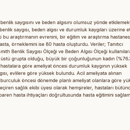
benlik saygısını ve beden algısını olumsuz yönde etkilemekt
enlik saygısı, beden algısı ve durumluk kaygıları üzerine et
i bu araştırmanın evrenini, bir eğitim ve araştırma hastanes
asta, örneklemini ise 80 hasta oluşturdu. Veriler; Tanıtıcı
ith Benlik Saygısı Ölçeği ve Beden Algısı Ölçeği kullanılar
ve üstü grupta olduğu, büyük bir çoğunluğunun kadın (%76.
ı hastalara göre ameliyat öncesi durumluk kaygının yüksek
ısı, evlilere göre yüksek bulundu. Acil ameliyata alınan
taburculuk öncesi dönemde planlı ameliyat olanlara göre yü
iren sağlık ekibi üyesi olarak hemşireler, hastaları bütünc
baren hasta ihtiyaçları doğrultusunda hasta eğitimini sağlama