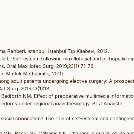
a Rehberi. İstanbul: İstanbul Tıp Kitabevi, 2012.
L. Self-esteem following maxillofacial and orthopedic inju
s. Oral Maxillofac Surg. 2019;23(1):71-76.
ra: Mattek Matbaacılık, 2010.
ong adult patients undergoing elective surgery: A prospect
Saf Surg. 2019;13(1):18.
 Bedforth NM. Effect of preoperative multimedia informati
ocedures under regional anaesthesiology. Br J Anaesth.
social connection? The role of self-esteem and contingenc
MH, Raper SE, Williams NN. Changes in quality of life an