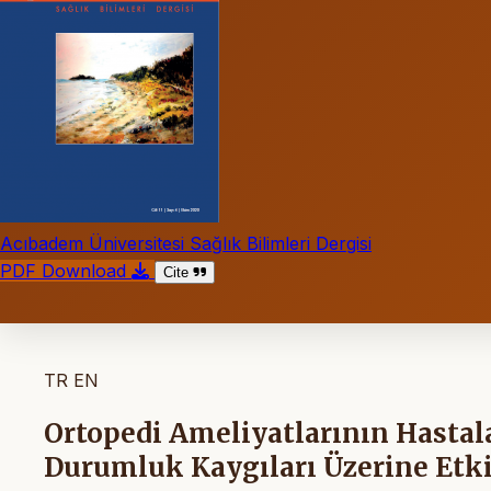
Acıbadem Üniversitesi Sağlık Bilimleri Dergisi
PDF Download
Cite
TR
EN
Ortopedi Ameliyatlarının Hastala
Durumluk Kaygıları Üzerine Etki