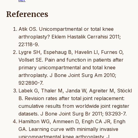
References
Atik OS. Unicompartmental or total knee
arthroplasty? Eklem Hastalik Cerrahisi 2011;
22:118-9.
Lygre SH, Espehaug B, Havelin LI, Furnes O,
Vollset SE. Pain and function in patients after
primary unicompartmental and total knee
arthroplasty. J Bone Joint Surg Am 2010;
92:2890-7.
Labek G, Thaler M, Janda W, Agreiter M, Stöckl
B. Revision rates after total joint replacement:
cumulative results from worldwide joint register
datasets. J Bone Joint Surg Br 2011; 93:293-7.
Hamilton WG, Ammeen D, Engh CA JR, Engh
GA. Learning curve with minimally invasive
unicompartmental knee arthroplasty. J