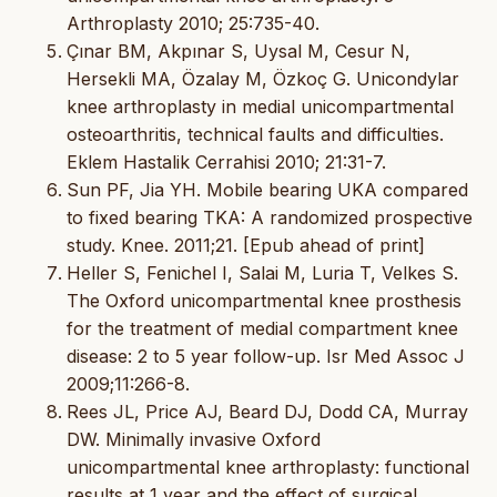
Arthroplasty 2010; 25:735-40.
Çınar BM, Akpınar S, Uysal M, Cesur N,
Hersekli MA, Özalay M, Özkoç G. Unicondylar
knee arthroplasty in medial unicompartmental
osteoarthritis, technical faults and difficulties.
Eklem Hastalik Cerrahisi 2010; 21:31-7.
Sun PF, Jia YH. Mobile bearing UKA compared
to fixed bearing TKA: A randomized prospective
study. Knee. 2011;21. [Epub ahead of print]
Heller S, Fenichel I, Salai M, Luria T, Velkes S.
The Oxford unicompartmental knee prosthesis
for the treatment of medial compartment knee
disease: 2 to 5 year follow-up. Isr Med Assoc J
2009;11:266-8.
Rees JL, Price AJ, Beard DJ, Dodd CA, Murray
DW. Minimally invasive Oxford
unicompartmental knee arthroplasty: functional
results at 1 year and the effect of surgical