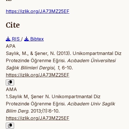
https://izlik.org/JA73MZ25EF
Cite
RIS
/
Bibtex
APA
Saylık, M., & Şener, N. (2013). Unikompartmantal Diz
Protezinde Öğrenme Eğrisi.
Acıbadem Üniversitesi
Sağlık Bilimleri Dergisi
,
1
, 6-10.
https://izlik.org/JA73MZ25EF
AMA
1.Saylık M, Şener N. Unikompartmantal Diz
Protezinde Öğrenme Eğrisi.
Acibadem Univ Saglik
Bilim Derg
. 2013;(1):6-10.
https://izlik.org/JA73MZ25EF