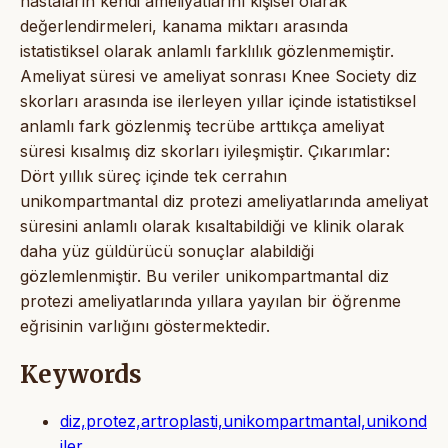
hastaların kendi ameliyatlarını kişisel olarak
değerlendirmeleri, kanama miktarı arasında
istatistiksel olarak anlamlı farklılık gözlenmemiştir.
Ameliyat süresi ve ameliyat sonrası Knee Society diz
skorları arasında ise ilerleyen yıllar içinde istatistiksel
anlamlı fark gözlenmiş tecrübe arttıkça ameliyat
süresi kısalmış diz skorları iyileşmiştir. Çıkarımlar:
Dört yıllık süreç içinde tek cerrahın
unikompartmantal diz protezi ameliyatlarında ameliyat
süresini anlamlı olarak kısaltabildiği ve klinik olarak
daha yüz güldürücü sonuçlar alabildiği
gözlemlenmiştir. Bu veriler unikompartmantal diz
protezi ameliyatlarında yıllara yayılan bir öğrenme
eğrisinin varlığını göstermektedir.
Keywords
diz,protez,artroplasti,unikompartmantal,unikond
iler