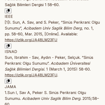
Sağlık Bilimleri Dergisi 1 58–60.
IEEE
[1]I. Sun, A. Sav, and S. Peker, “Sinüs Perikrani: Olgu
Sunumu”,
Acibadem Univ Saglik Bilim Derg
, no. 1,
pp. 58–60, Mar. 2015, [Online]. Available:
https://izlik.org/JA48LM23FU
ISNAD
Sun, Ibrahim - Sav, Aydın - Peker, Selçuk. “Sinüs
Perikrani: Olgu Sunumu”.
Acıbadem Üniversitesi
Sağlık Bilimleri Dergisi
. 1 (March 1, 2015): 58-60.
https://izlik.org/JA48LM23FU
.
JAMA
1.Sun I, Sav A, Peker S. Sinüs Perikrani: Olgu
Sunumu.
Acibadem Univ Saglik Bilim Derg
. 2015;:58–
60.