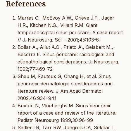
References
Marras C., McEvoy A.W., Grieve J.P., Jager
H.R., Kitchen N.G., Villani R.M. Giant
temporooccipital sinus pericranii: A case report.
// J. Neurosurg. Sci. - 2001;45:103-6.
Bollar A., Allut A.G., Prieto A., Gelabert M.,
Becerra E. Sinus pericranii: radiological and
etiopathological considerations. J. Neurosurg.
1992;77:469-72
Sheu M, Fauteux G, Chang H, et al. Sinus
pericranii: dermatologic considerations and
literature review. J Am Acad Dermatol
2002;46:934–941
Buxton N, Vloeberghs M. Sinus pericranii:
report of a case and review of the literature.
Pediatr Neurosurg 1999;30:96–99
Sadler LR, Tarr RW, Jungreis CA, Sekhar L.