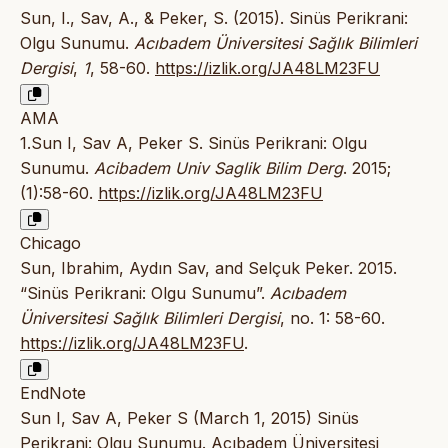
Sun, I., Sav, A., & Peker, S. (2015). Sinüs Perikrani:
Olgu Sunumu.
Acıbadem Üniversitesi Sağlık Bilimleri
Dergisi
,
1
, 58-60.
https://izlik.org/JA48LM23FU
AMA
1.Sun I, Sav A, Peker S. Sinüs Perikrani: Olgu
Sunumu.
Acibadem Univ Saglik Bilim Derg
. 2015;
(1):58-60.
https://izlik.org/JA48LM23FU
Chicago
Sun, Ibrahim, Aydın Sav, and Selçuk Peker. 2015.
“Sinüs Perikrani: Olgu Sunumu”.
Acıbadem
Üniversitesi Sağlık Bilimleri Dergisi
, no. 1: 58-60.
https://izlik.org/JA48LM23FU
.
EndNote
Sun I, Sav A, Peker S (March 1, 2015) Sinüs
Perikrani: Olgu Sunumu. Acıbadem Üniversitesi