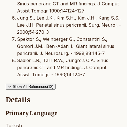
Sinus pericranii: CT and MR findings. J Comput
Assist Tomogr 1990;14:124–127
Jung S., Lee J.K., Kim S.H., Kim J.H., Kang S.S.,
Lee J.H. Parietal sinus pericranii. Surg. Neurol. -
2000;54:270-3
Spektor S., Weinberger G., Constantini S.,
Gomori J.M., Beni-Adani L. Giant lateral sinus
pericranii. J. Neurosurg. - 1998;88:145-7
Sadler L.R., Tarr R.W., Jungreis C.A. Sinus
pericranii: CT and MR findings. J. Comput.
Assist. Tomogr. - 1990;14:124-7.
Show All References(12)
Details
Primary Language
Turkish