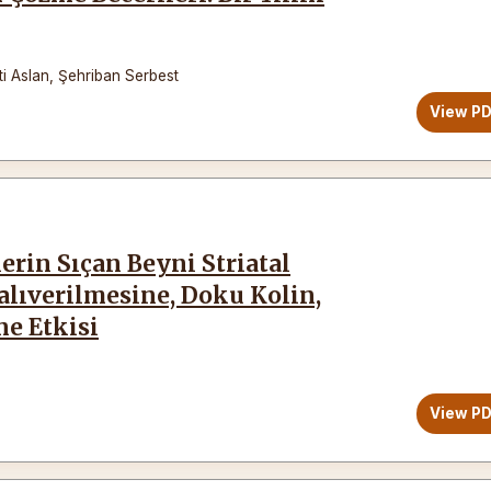
i Aslan
,
Şehriban Serbest
View P
rin Sıçan Beyni Striatal
alıverilmesine, Doku Kolin,
ne Etkisi
View P