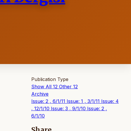
Publication Type
Show All
12
Other
12
Archive
Issue: 2 , 6/1/11
Issue: 1 , 3/1/11
Issue: 4
, 12/1/10
Issue: 3 , 9/1/10
Issue: 2 ,
6/1/10
Share