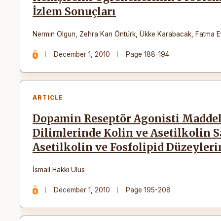
İzlem Sonuçları
Nermin Olgun
,
Zehra Kan Öntürk
,
Ükke Karabacak
,
Fatma Et
December 1, 2010
Page 188-194
ARTICLE
Dopamin Reseptör Agonisti Maddele
Dilimlerinde Kolin ve Asetilkolin S
Asetilkolin ve Fosfolipid Düzeyleri
İsmail Hakkı Ulus
December 1, 2010
Page 195-208