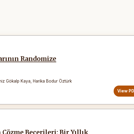
larının Randomize
niz Gökalp Kaya
,
Harika Bodur Öztürk
View P
Çözme Becerileri: Bir Yıllık