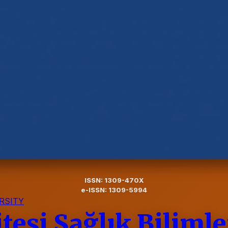
ISSN: 1309-470X
e-ISSN: 1309-5994
RSITY
esi Sağlık Bilimle