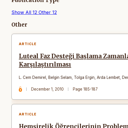
Publication Type
Show All
12
Other
12
Articles
Other
ARTICLE
Luteal Faz Desteği Başlama Zaman
Karşılaştırılması
L. Cem Demirel
,
Belgin Selam
,
Tolga Ergin
,
Arda Lembet
,
De
December 1, 2010
Page 185-187
ARTICLE
Hemşirelik Öğrencilerinin Problem 