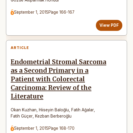
September 1, 2015
Page 166-167
View PDF
ARTICLE
Endometrial Stromal Sarcoma
as a Second Primary in a
Patient with Colorectal
Carcinoma: Review of the
Literature
Okan Kuzhan
,
Hiiseyin Baloğlu
,
Fatih Ağalar
,
Fatih Güçer
,
Kezban Berberoğlu
September 1, 2015
Page 168-170