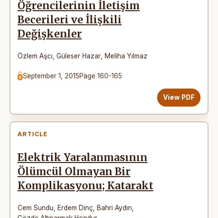
Öğrencilerinin İletişim
Becerileri ve İlişkili
Değişkenler
Özlem Aşcı
,
Güleser Hazar
,
Meliha Yılmaz
September 1, 2015
Page 160-165
View PDF
ARTICLE
Elektrik Yaralanmasının
Ölümcül Olmayan Bir
Komplikasyonu; Katarakt
Cem Sundu
,
Erdem Dinç
,
Bahri Aydın
,
Gözde Altıparmak Hondur