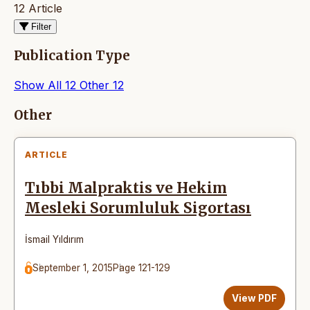
12 Article
Filter
Publication Type
Show All
12
Other
12
Articles
Other
ARTICLE
Tıbbi Malpraktis ve Hekim
Mesleki Sorumluluk Sigortası
İsmail Yıldırım
September 1, 2015
Page 121-129
View PDF