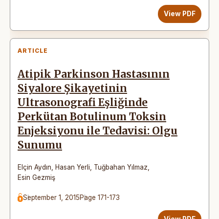
View PDF
ARTICLE
Atipik Parkinson Hastasının
Siyalore Şikayetinin
Ultrasonografi Eşliğinde
Perkütan Botulinum Toksin
Enjeksiyonu ile Tedavisi: Olgu
Sunumu
Elçin Aydın
,
Hasan Yerli
,
Tuğbahan Yılmaz
,
Esin Gezmiş
September 1, 2015
Page 171-173
View PDF